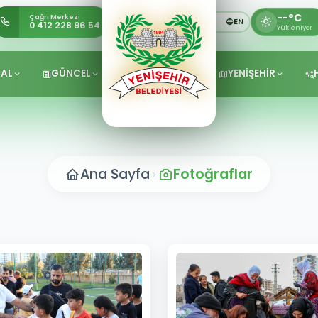
--°C
Çağrı Merkezi
TR
KU
EN
0 412 228 96 54
Yükleniyor
AL
GÜNCEL
YENİŞEHİR
Ana Sayfa
Fotoğraflar