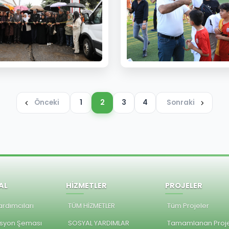
Önceki
1
2
3
4
Sonraki
AL
HİZMETLER
PROJELER
rdımcıları
TÜM HİZMETLER
Tüm Projeler
syon Şeması
SOSYAL YARDIMLAR
Tamamlanan Proje