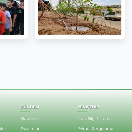
GÜNDEM
YENİŞEHİR
Haberler
Kent Bilgi Sistemi
ler
Duyurular
E-İmar Sorgulama