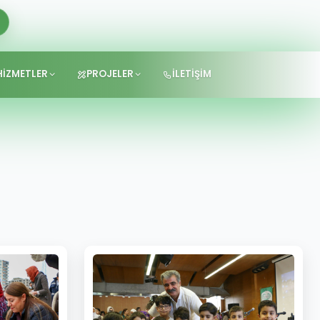
HİZMETLER
PROJELER
İLETİŞİM