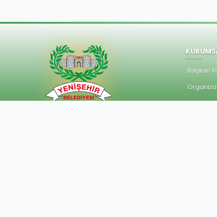
KURUMS
Başkan Ya
Organiza
Meclis Üy
Müdürlük
0(412) 228 96 54
Muhtarlık
halklailiskiler@diyarbakiryenisehir.bel.tr
Faaliyet 
Stratejik 