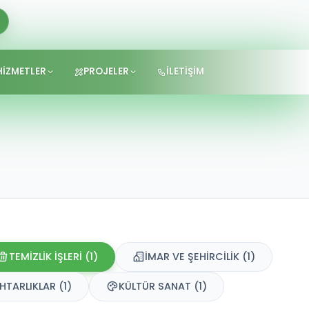
HİZMETLER
PROJELER
İLETİŞİM
TEMİZLİK İŞLERİ (1)
İMAR VE ŞEHİRCİLİK (1)
TARLIKLAR (1)
KÜLTÜR SANAT (1)