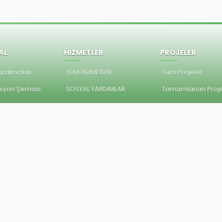
AL
HİZMETLER
PROJELER
rdımcıları
TÜM HİZMETLER
Tüm Projeler
syon Şeması
SOSYAL YARDIMLAR
Tamamlanan Proje
eleri
RUHSAT
Devam Eden Proje
ler
EVLİLİK İŞLEMLERİ
Planlanan Projeler
lar
KIRSAL HİZMETLER
Raporları
TEMİZLİK İŞLERİ
Plan
İMAR VE ŞEHİRCİLİK