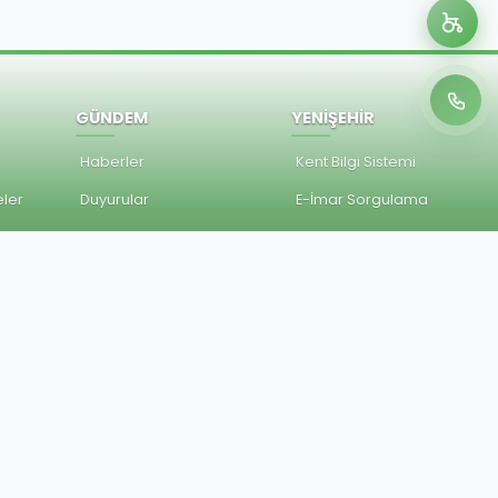
GÜNDEM
YENİŞEHİR
Haberler
Kent Bilgi Sistemi
ler
Duyurular
E-İmar Sorgulama
ler
İhaleler
Etkinlikler
Basında Biz