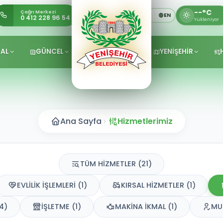
--°C
Çağrı Merkezi
TR
KU
EN
0 412 228 96 54
Yükleniyor
AL
GÜNCEL
YENİŞEHİR
Ana Sayfa
Hizmetlerimiz
TÜM HİZMETLER (21)
EVLİLİK İŞLEMLERİ (1)
KIRSAL HİZMETLER (1)
(4)
İŞLETME (1)
MAKİNA İKMAL (1)
MUH