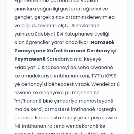
Eğitmenlerimiz gözetiminde yapılan
sınavlara yoğun ilgi gösteren öğrenci ve
gençler, gerçek sınav ortamını deneyimledi
ve bilgi düzeylerini ölçtü. Sınavlardan
yalnızca Edebiyat Evi Kütüphanesi üyeliği
olan öğrenciler yararlanabiliyor.
Namzetê
Zanayîşanê Xo Îmtîhananê Ceribnayîşî
Peymawenê
Şaredarîya ma, Keyeyê
Edabîyatî û Kitabxaneyî de seba ciwananê
ke amadekarîya îmtîhanan kenî, TYT û KPSS
yê ceribnayîşî bêheqdest virazê. Wendekar û
ciwanê ke eleqeyêko pîl mojnenê nê
îmtîhananê binê çimdarîya mamosteyanê
ma de kerdî, atmosferê îmtîhanaê raşteqîn
tecrube kerd û asta zanayîşê xo peymawitê.
Nê îmtîhanan ra tena wendekaranê ke