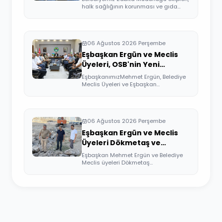
halk sağlığının korunması ve gıda
güven...
06 Ağustos 2026 Perşembe
Eşbaşkan Ergün ve Meclis
Üyeleri, OSB'nin Yeni
Yönetimini Ziyaret Etti
EşbaşkanımızMehmet Ergün, Belediye
Meclis Üyeleri ve Eşbaşkan
Yardımcıları, Or...
06 Ağustos 2026 Perşembe
Eşbaşkan Ergün ve Meclis
Üyeleri Dökmetaş ve
Üçkuyular Mahallelerini
Eşbaşkan Mehmet Ergün ve Belediye
Ziyaret Etti
Meclis üyeleri Dökmetaş
Mahallesi'nde yürütü...