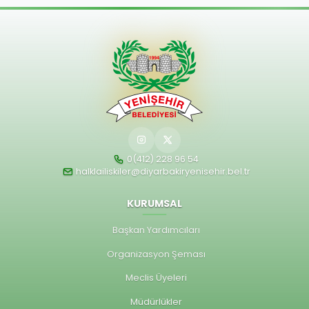
0(412) 228 96 54
halklailiskiler@diyarbakiryenisehir.bel.tr
KURUMSAL
Başkan Yardımcıları
Organizasyon Şeması
Meclis Üyeleri
Müdürlükler