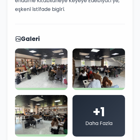
endamê Kitabxaneyê Keyeyê Edebîyatî yê,
eşkenî îstîfade bigîrî.
Galeri
+1
Daha Fazla