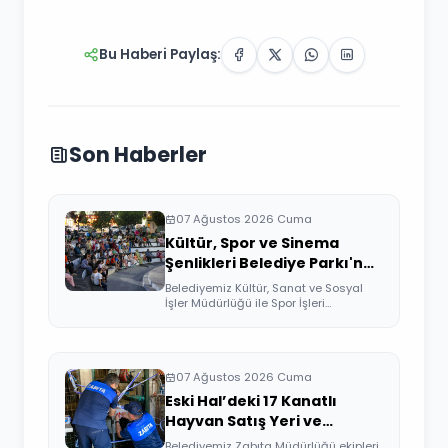
Bu Haberi Paylaş:
Son Haberler
07 Ağustos 2026 Cuma
Kültür, Spor ve Sinema
Şenlikleri Belediye Parkı'nda
Devam Etti
Belediyemiz Kültür, Sanat ve Sosyal
İşler Müdürlüğü ile Spor İşleri
Müdürlüğü ...
07 Ağustos 2026 Cuma
Eski Hal’deki 17 Kanatlı
Hayvan Satış Yeri ve
Kesimhane Mühürlendi
Belediyemiz Zabıta Müdürlüğü ekipleri,