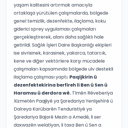
yaşam kalitesini artırmak amacıyla
ortaklaşa yürütülen çalışmalarda, bölgede
genel temizlik, dezenfekte, ilaçlama, koku
giderici sprey uygulaması çalışmaları
gerçekleştirerek, alanı daha sağlıklı hale
getirildi. Sağlık İşleri Daire Başkanlığı ekipleri
ise sivrisinek, karasinek, yakarca, tatarcık,
kene ve diğer vektörlere karşı mücadele
çalışmaları kapsamında bölgede ulv destekli
ilaçlama çalışması yaptı.
Paqijkirin û
dezenfektekirina berfireh li Ben û Sen û
Haramsu û derdora wê.
Tîmên Rêveberiya
Xizmetên Paqijiyê ya Şaredariya Yenîşehîrê û
Daîreya Karûbarên Tenduristiyê ya
Şaredariya Bajarê Mezin a Amedê, li ser
daxwazên welatiyan, li taxa Ben û Sen a