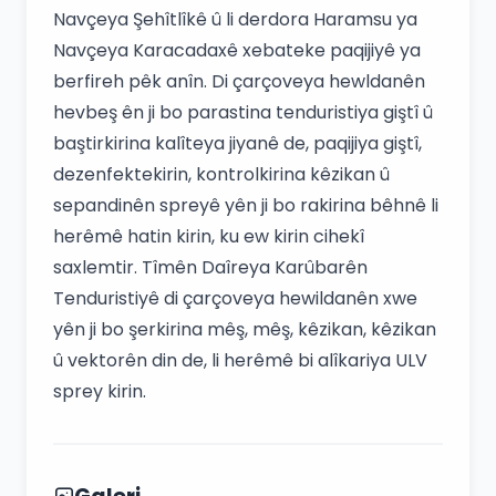
Navçeya Şehîtlîkê û li derdora Haramsu ya
Navçeya Karacadaxê xebateke paqijiyê ya
berfireh pêk anîn. Di çarçoveya hewldanên
hevbeş ên ji bo parastina tenduristiya giştî û
baştirkirina kalîteya jiyanê de, paqijiya giştî,
dezenfektekirin, kontrolkirina kêzikan û
sepandinên spreyê yên ji bo rakirina bêhnê li
herêmê hatin kirin, ku ew kirin cihekî
saxlemtir. Tîmên Daîreya Karûbarên
Tenduristiyê di çarçoveya hewildanên xwe
yên ji bo şerkirina mêş, mêş, kêzikan, kêzikan
û vektorên din de, li herêmê bi alîkariya ULV
sprey kirin.