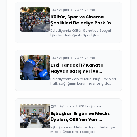
07 Ağustos 2026 Cuma
Kültür, Spor ve Sinema
Şenlikleri Belediye Parkı'nda
Devam Etti
Belediyemiz Kültür, Sanat ve Sosyal
İşler Müdürlüğü ile Spor İşleri
Müdürlüğü ...
07 Ağustos 2026 Cuma
Eski Hal’deki 17 Kanatlı
Hayvan Satış Yeri ve
Kesimhane Mühürlendi
Belediyemiz Zabıta Müdürlüğü ekipleri,
halk sağlığının korunması ve gıda
güven...
06 Ağustos 2026 Perşembe
Eşbaşkan Ergün ve Meclis
Üyeleri, OSB'nin Yeni
Yönetimini Ziyaret Etti
EşbaşkanımızMehmet Ergün, Belediye
Meclis Üyeleri ve Eşbaşkan
Yardımcıları, Or...