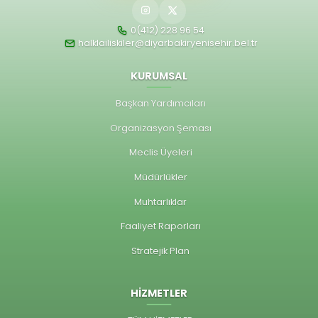
0(412) 228 96 54
halklailiskiler@diyarbakiryenisehir.bel.tr
KURUMSAL
Başkan Yardımcıları
Organizasyon Şeması
Meclis Üyeleri
Müdürlükler
Muhtarlıklar
Faaliyet Raporları
Stratejik Plan
HİZMETLER