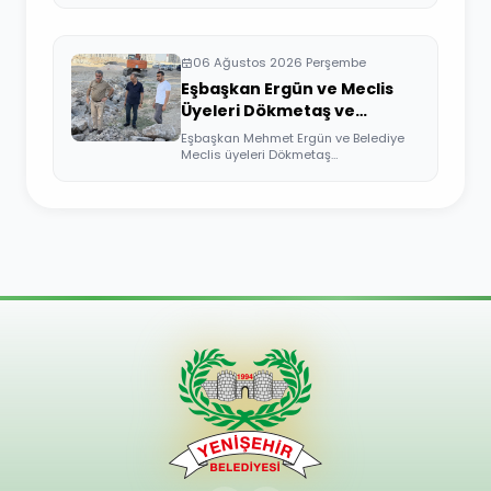
06 Ağustos 2026 Perşembe
Eşbaşkan Ergün ve Meclis
Üyeleri Dökmetaş ve
Üçkuyular Mahallelerini
Eşbaşkan Mehmet Ergün ve Belediye
Ziyaret Etti
Meclis üyeleri Dökmetaş
Mahallesi'nde yürütü...