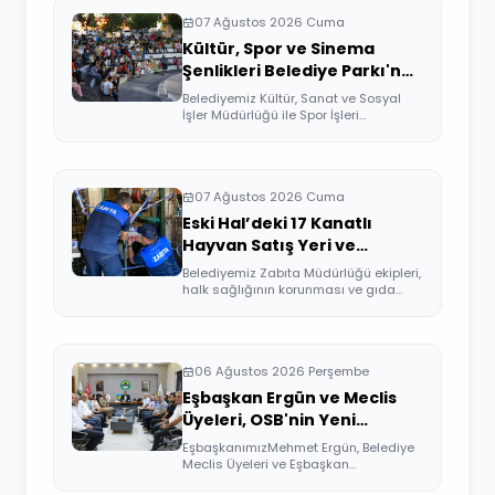
07 Ağustos 2026 Cuma
Kültür, Spor ve Sinema
Şenlikleri Belediye Parkı'nda
Devam Etti
Belediyemiz Kültür, Sanat ve Sosyal
İşler Müdürlüğü ile Spor İşleri
Müdürlüğü ...
07 Ağustos 2026 Cuma
Eski Hal’deki 17 Kanatlı
Hayvan Satış Yeri ve
Kesimhane Mühürlendi
Belediyemiz Zabıta Müdürlüğü ekipleri,
halk sağlığının korunması ve gıda
güven...
06 Ağustos 2026 Perşembe
Eşbaşkan Ergün ve Meclis
Üyeleri, OSB'nin Yeni
Yönetimini Ziyaret Etti
EşbaşkanımızMehmet Ergün, Belediye
Meclis Üyeleri ve Eşbaşkan
Yardımcıları, Or...