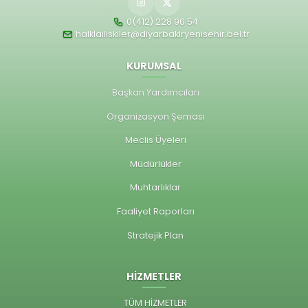
0(412) 228 96 54
halklailiskiler@diyarbakiryenisehir.bel.tr
KURUMSAL
Başkan Yardımcıları
Organizasyon Şeması
Meclis Üyeleri
Müdürlükler
Muhtarlıklar
Faaliyet Raporları
Stratejik Plan
HİZMETLER
TÜM HİZMETLER