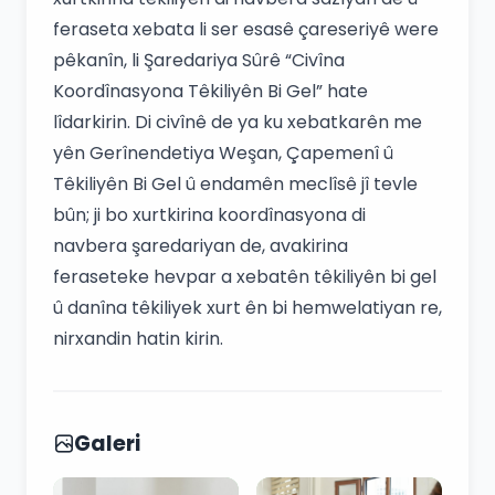
feraseta xebata li ser esasê çareseriyê were
pêkanîn, li Şaredariya Sûrê “Civîna
Koordînasyona Têkiliyên Bi Gel” hate
lîdarkirin. Di civînê de ya ku xebatkarên me
yên Gerînendetiya Weşan, Çapemenî û
Têkiliyên Bi Gel û endamên meclîsê jî tevle
bûn; ji bo xurtkirina koordînasyona di
navbera şaredariyan de, avakirina
feraseteke hevpar a xebatên têkiliyên bi gel
û danîna têkiliyek xurt ên bi hemwelatiyan re,
nirxandin hatin kirin.
Galeri