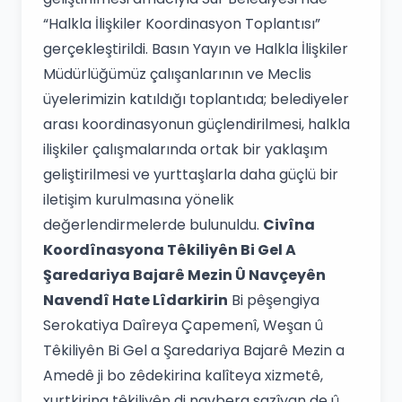
“Halkla İlişkiler Koordinasyon Toplantısı”
gerçekleştirildi. Basın Yayın ve Halkla İlişkiler
Müdürlüğümüz çalışanlarının ve Meclis
üyelerimizin katıldığı toplantıda; belediyeler
arası koordinasyonun güçlendirilmesi, halkla
ilişkiler çalışmalarında ortak bir yaklaşım
geliştirilmesi ve yurttaşlarla daha güçlü bir
iletişim kurulmasına yönelik
değerlendirmelerde bulunuldu.
Civîna
Koordînasyona Têkiliyên Bi Gel A
Şaredariya Bajarê Mezin Û Navçeyên
Navendî Hate Lîdarkirin
Bi pêşengiya
Serokatiya Daîreya Çapemenî, Weşan û
Têkiliyên Bi Gel a Şaredariya Bajarê Mezin a
Amedê ji bo zêdekirina kalîteya xizmetê,
xurtkirina têkiliyên di navbera sazîyan de û