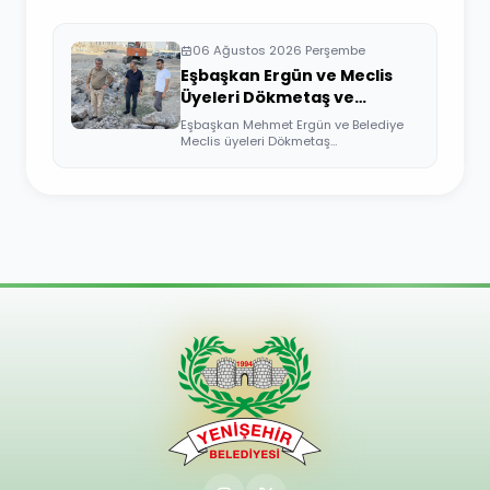
06 Ağustos 2026 Perşembe
Eşbaşkan Ergün ve Meclis
Üyeleri Dökmetaş ve
Üçkuyular Mahallelerini
Eşbaşkan Mehmet Ergün ve Belediye
Ziyaret Etti
Meclis üyeleri Dökmetaş
Mahallesi'nde yürütü...