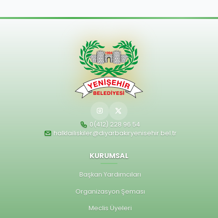
0(412) 228 96 54
halklailiskiler@diyarbakiryenisehir.bel.tr
KURUMSAL
Başkan Yardımcıları
Organizasyon Şeması
Meclis Üyeleri