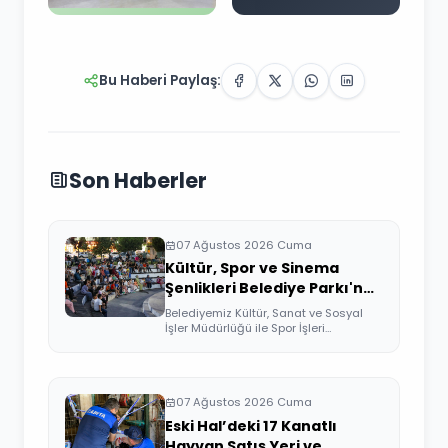
Bu Haberi Paylaş:
Son Haberler
07 Ağustos 2026 Cuma
Kültür, Spor ve Sinema
Şenlikleri Belediye Parkı'nda
Devam Etti
Belediyemiz Kültür, Sanat ve Sosyal
İşler Müdürlüğü ile Spor İşleri
Müdürlüğü ...
07 Ağustos 2026 Cuma
Eski Hal’deki 17 Kanatlı
Hayvan Satış Yeri ve