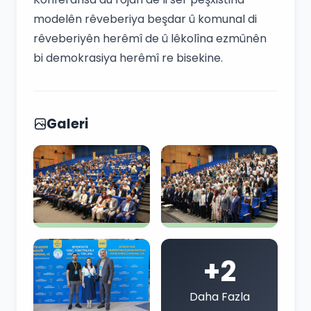
modelên rêveberiya beşdar û komunal di
rêveberiyên herêmî de û lêkolîna ezmûnên
bi demokrasiya herêmî re bisekine.
Galeri
+2
Daha Fazla