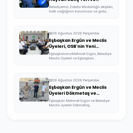
Kesimhane Mühürlendi
Belediyemiz Zabıta Müdürlüğü ekipleri,
halk sağlığının korunması ve gıda
güven...
06 Ağustos 2026 Perşembe
Eşbaşkan Ergün ve Meclis
Üyeleri, OSB'nin Yeni
Yönetimini Ziyaret Etti
EşbaşkanımızMehmet Ergün, Belediye
Meclis Üyeleri ve Eşbaşkan
Yardımcıları, Or...
06 Ağustos 2026 Perşembe
Eşbaşkan Ergün ve Meclis
Üyeleri Dökmetaş ve
Üçkuyular Mahallelerini
Eşbaşkan Mehmet Ergün ve Belediye
Ziyaret Etti
Meclis üyeleri Dökmetaş
Mahallesi'nde yürütü...