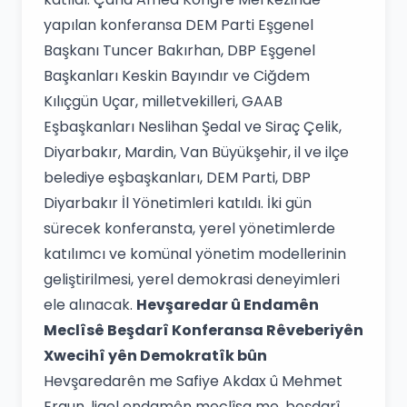
yapılan konferansa DEM Parti Eşgenel
Başkanı Tuncer Bakırhan, DBP Eşgenel
Başkanları Keskin Bayındır ve Ciğdem
Kılıçgün Uçar, milletvekilleri, GAAB
Eşbaşkanları Neslihan Şedal ve Siraç Çelik,
Diyarbakır, Mardin, Van Büyükşehir, il ve ilçe
belediye eşbaşkanları, DEM Parti, DBP
Diyarbakır İl Yönetimleri katıldı. İki gün
sürecek konferansta, yerel yönetimlerde
katılımcı ve komünal yönetim modellerinin
geliştirilmesi, yerel demokrasi deneyimleri
ele alınacak.
Hevşaredar û Endamên
Meclîsê Beşdarî Konferansa Rêveberiyên
Xwecihî yên Demokratîk bûn
Hevşaredarên me Safiye Akdax û Mehmet
Ergun, ligel endamên meclîsa me, beşdarî