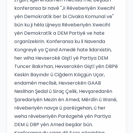
konferansa bi navê "Ji Rêveberiyên Xwecihî
yên Demokratîk ber bi Civaka Komunal ve"
bûn ku ji hêla Lijneya Rêveberiyên Xwecihî
yên Demokratîk a DEM Partiyê ve hate
organîzekirin. Konferansa ku li Navenda
Kongreyê ya Çand Amedê hate lidarxistin,
her wiha Hevserokê Giştî yê Partiya DEM
Tuncer Bakırhan, Hevserokên Giştî yên DBPê
Keskin Bayındır û Ciğdem Kılıçgün Uçar,
endamên meclîsê, Hevserokên GAAB
Neslihan Şedal û Siraç Çelik, Hevşaredarên
Şaredariyên Mezin ên Amed, Mêrdîn û Wanê,
rêveberiyên navçe û parêzgehan, û her
weha rêveberiyên Parêzgehê yên Partiya
DEM û DBP yên Amed beşdar bûn.
Konferansa du rojan dê li ser pêşxistina