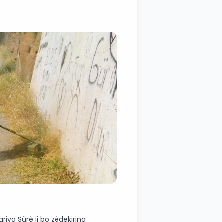
iya Sûrê ji bo zêdekirina