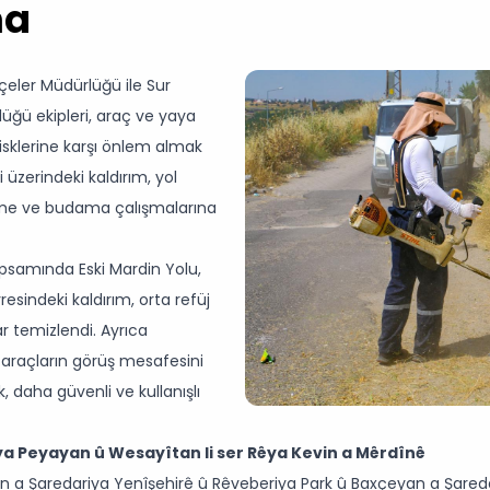
ma
çeler Müdürlüğü ile Sur
üğü ekipleri, araç ve yaya
risklerine karşı önlem almak
üzerindeki kaldırım, yol
içme ve budama çalışmalarına
psamında Eski Mardin Yolu,
sindeki kaldırım, orta refüj
ar temizlendi. Ayrıca
e araçların görüş mesafesini
 daha güvenli ve kullanışlı
ya Peyayan û Wesayîtan li ser Rêya Kevin a Mêrdînê
a Şaredariya Yenîşehirê û Rêveberiya Park û Baxçeyan a Şaredar