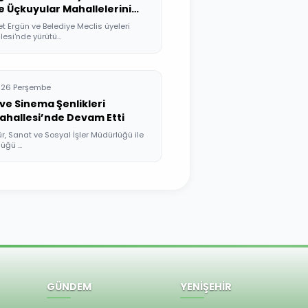
 Üçkuyular Mahallelerini
Ergün ve Belediye Meclis üyeleri
si'nde yürütü...
026 Perşembe
 ve Sinema Şenlikleri
ahallesi’nde Devam Etti
r, Sanat ve Sosyal İşler Müdürlüğü ile
üğü ...
GÜNDEM
YENİŞEHİR