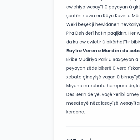
ewlehiya wesayît û peyayan û girtin
şerîtên navîn ên Rêya Kevin a Mêrd
Wekî beşek ji hewldanên hevkariyê,
Pira Deh derî hatin paqijkirin. Her
da ku ew ewletir û bikêrhatîtir bibi
Rayîrê Verên ê Mardînî de se
Ekîbê Mudirîya Park û Baxçeyan a 
peyayan zêde bikerê û vera rîskan
xebata çînayîşê vaşan û birnayîşê
Mîyanê na xebata hempare de; kên
Des Berin de yê, vaşê xerîbî amey
mesafeyê nêzdîasayîşê wesayîtan
kerdene.