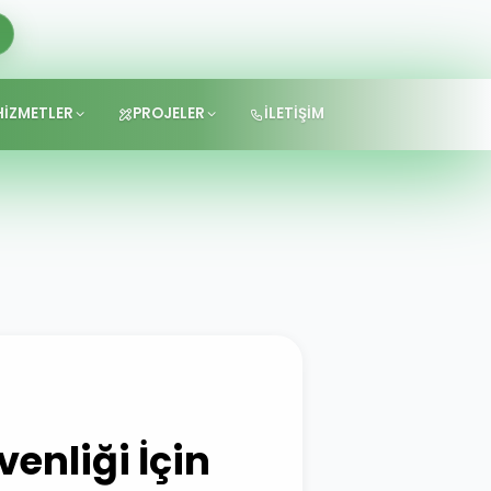
HİZMETLER
PROJELER
İLETİŞİM
enliği İçin