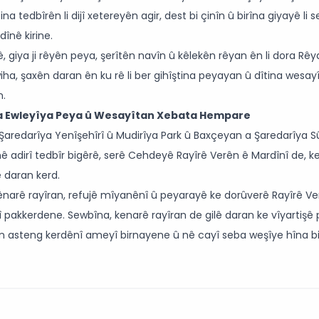
a tedbîrên li dijî xetereyên agir, dest bi çinîn û birîna giyayê l
înê kirine.
 giya ji rêyên peya, şerîtên navîn û kêlekên rêyan ên li dora Rê
 wiha, şaxên daran ên ku rê li ber gihîştina peyayan û dîtina wesayît
n.
ba Ewleyîya Peya û Wesayîtan Xebata Hempare
Şaredarîya Yenîşehîrî û Mudirîya Park û Baxçeyan a Şaredarîya Sû
ê adirî tedbîr bigêrê, serê Cehdeyê Rayîrê Verên ê Mardînî de, k
 daran kerd.
arê rayîran, refujê mîyanênî û peyarayê ke dorûverê Rayîrê Ver
î pakkerdene. Sewbîna, kenarê rayîran de gilê daran ke vîyartiş
 asteng kerdênî ameyî birnayene û nê cayî seba weşîye hîna 