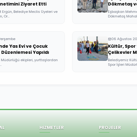
netimini Ziyaret Etti
Dökmetaş ve
Ziyaret Etti
rgün, Belediye Meclis Üyeleri ve
Eşbaşkan Mehmet 
 Or...
Dökmetaş Mahalle
Perşembe
06 Ağustos 2
'nde Yas Evi ve Çocuk
Kültür, Spor
e Düzenlemesi Yapıldı
Çelikevler M
i Müdürlüğü ekipleri, yurttaşlardan
Belediyemiz Kültü
.
Spor İşleri Müdürl
AL
HİZMETLER
PROJELER