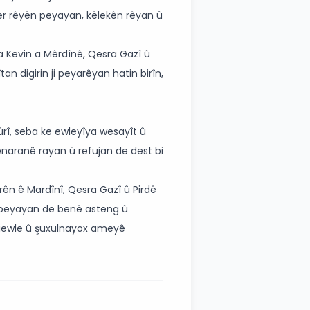
i ser rêyên peyayan, kêlekên rêyan û
ya Kevin a Mêrdînê, Qesra Gazî û
an digirin ji peyarêyan hatin birîn,
rî, seba ke ewleyîya wesayît û
enaranê rayan û refujan de dest bi
ên ê Mardînî, Qesra Gazî û Pirdê
ê peyayan de benê asteng û
biewle û şuxulnayox ameyê