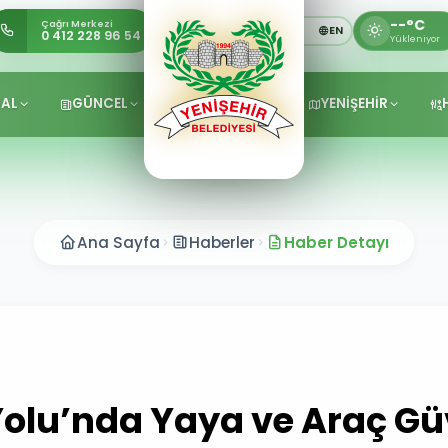
--°C
Çağrı Merkezi
TR
KU
EN
0 412 228 96 54
Yükleniyor
AL
GÜNCEL
YENİŞEHİR
Ana Sayfa
Haberler
Haber Detayı
Yolu’nda Yaya ve Araç Güv