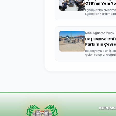
OSB'nin Yeni Yö
EşbaşkanımızMehmet E
Eşbaşkan Yardımcıları,
06 Ağustos 2026 
Başil Mahallesi
Parkı’nın Çevr
Belediyemiz Fen İşler
gelen talepler doğrul..
KURUMS