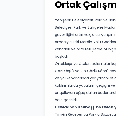
Ortak Çalış
Yenişehir Belediyemiz Park ve Bah
Belediyesi Park ve Bahçeler Müdürl
güvenliğini artırmak, olası yangın 
amacıyla Eski Mardin Yolu Caddesi 
kenarları ve orta refüjlerde ot b
başladı.
Ortaklaşa yürütülen çalışmalar ka
Gazi Köşkü ve On Gözlü Köprü çevre
ve yol kenarlarında yer yabani otl
kaldırımlarda yayaların geçişini v
engelleyen ağaç dalları budanarak,
hale getirildi.
Hewldanên Hevbeş ji bo Ewlehi
Tîmên Rêveberiya Park û Baxçeyan 