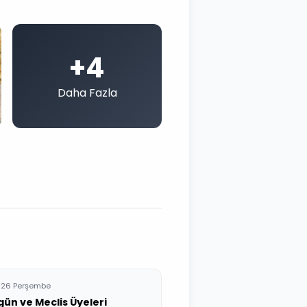
+4
Daha Fazla
026 Perşembe
ün ve Meclis Üyeleri