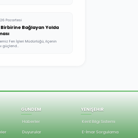
26 Pazartesi
i Birbirine Bağlayan Yolda
ması
emiz Fen İşleri Müdürlüğü, ilçenin
ı güçlend...
GÜNDEM
YENİŞEHİR
Haberler
Kent Bilgi Sistemi
ler
Duyurular
E-İmar Sorgulama