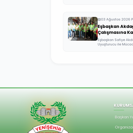
03 Ağustos 2026 P
Eşbaşkan Akdağ
Çalışmasına Kat
Eşbaşkan Safiye Akda
Uyuşturucu ile Mücadel
KURUMS
Başkan Ya
Organiza