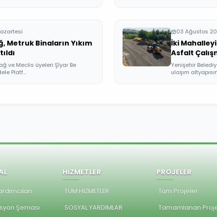
azartesi
03 Ağustos 20
, Metruk Binaların Yıkım
İki Mahalley
ıldı
Asfalt Çalış
ğ ve Meclis üyeleri Şîyar Be
Yenişehir Belediy
e Platf...
ulaşım altyapısın
AL
HİZMETLER
PROJELER
rdımcıları
TÜM HİZMETLER
Tüm Projeler
syon Şeması
SOSYAL YARDIMLAR
Tamamlanan Proje