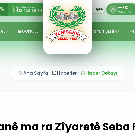
--°C
Çağrı Merkezi
TR
KU
EN
0 412 228 96 54
Yükleniyor
AL
GÜNCEL
YENİŞEHİR
Ana Sayfa
Haberler
Haber Detayı
nê ma ra Zîyaretê Seba 