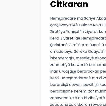
Citkaran
Hemşaredarê ma Safîye Akda
çarçewaya 14ê Gulane Roja C
Ziretî ya Yenîşehîrî zîyaret ker
kerd. Zîyaretî de Hemşaredar
Şaristanê Girdî Serra Bucak 
amade bîyê. Serekê Odaya Zî
Îskenderoglu, meseleyê ekono
zehmetîyê ke wextê berhemard
înan û waştişê berardoxan p
kerd. Hemşaredaranê ma zî va
berardişê dewan, pawitişê ked
berardişanê herêmî zaf muhî
zanayene ke ê do bi zîhnîyet
xebatanê xo citkaran reyde b