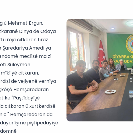
g û Mehmet Ergun,
itkaranê Dinya de Odaya
d û roja citkaran fîraz
a Şaredarîya Amedî ya
û endamê meclîsê ma zî
retî Suleyman
mîkî yê citkaran,
işî de vejîyenê vernîya
êşkêşê Hemşaredaran
t ke "Paştîdayîşê
a citkaran û xurtkerdişê
m o." Hemşaredaran da
ê dayanîşmê piştîpêdayîşê
idomnê.