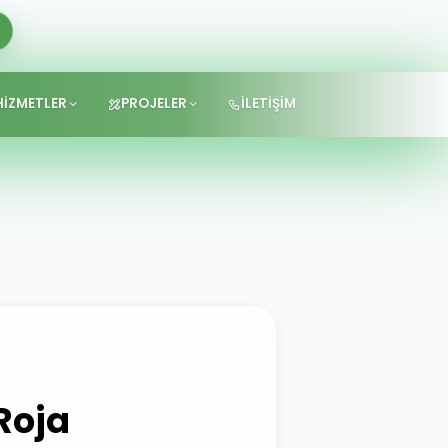
HİZMETLER
PROJELER
İLETİŞİM
Roja