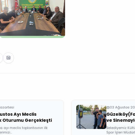
azartesi
03 Ağustos 20
ustos Ayı Meclis
Güzelköy(Fa
lk Oturumu Gerçekleşti
ve Sinemayl
 ayı meclis toplantısının ilk
Belediyemiz Kültü
imizi...
Spor İşleri Müdürl