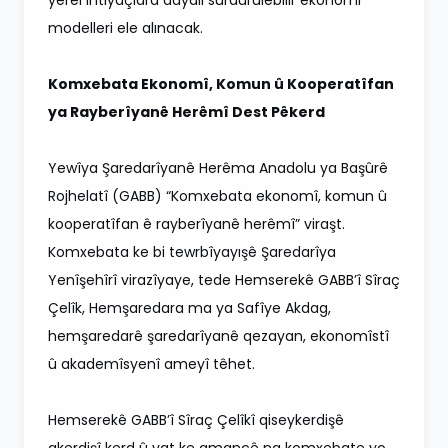
modelleri ele alınacak.
Komxebata Ekonomî, Komun û Kooperatîfan
ya Rayberîyanê Herêmî Dest Pêkerd
Yewîya Şaredarîyanê Herêma Anadolu ya Başûrê
Rojhelatî (GABB) “Komxebata ekonomî, komun û
kooperatîfan ê rayberîyanê herêmî” viraşt.
Komxebata ke bi tewrbîyayışê Şaredarîya
Yenîşehîrî virazîyaye, tede Hemserekê GABB’î Sîraç
Çelîk, Hemşaredara ma ya Safîye Akdag,
hemşaredarê şaredarîyanê qezayan, ekonomîstî
û akademîsyenî ameyî têhet.
Hemserekê GABB’î Sîraç Çelîkî qiseykerdişê
akerdişî kerd û vat ke amancê na komxebate yo