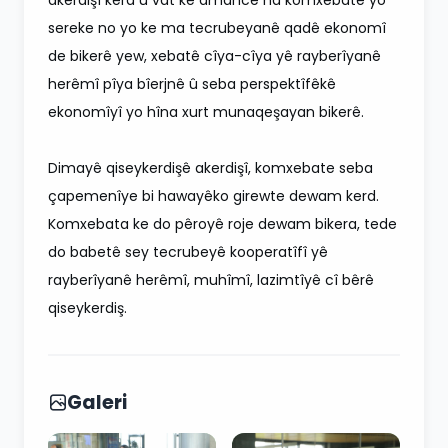
sereke no yo ke ma tecrubeyanê qadê ekonomî
de bikerê yew, xebatê cîya-cîya yê rayberîyanê
herêmî pîya bîerjnê û seba perspektîfêkê
ekonomîyî yo hîna xurt munaqeşayan bikerê.
Dimayê qiseykerdişê akerdişî, komxebate seba
çapemenîye bi hawayêko girewte dewam kerd.
Komxebata ke do pêroyê roje dewam bikera, tede
do babetê sey tecrubeyê kooperatîfî yê
rayberîyanê herêmî, muhîmî, lazimtîyê cî bêrê
qiseykerdiş.
Galeri