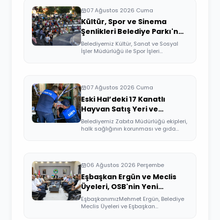
07 Ağustos 2026 Cuma
Kültür, Spor ve Sinema
Şenlikleri Belediye Parkı'nda
Devam Etti
Belediyemiz Kültür, Sanat ve Sosyal
İşler Müdürlüğü ile Spor İşleri
Müdürlüğü ...
07 Ağustos 2026 Cuma
Eski Hal’deki 17 Kanatlı
Hayvan Satış Yeri ve
Kesimhane Mühürlendi
Belediyemiz Zabıta Müdürlüğü ekipleri,
halk sağlığının korunması ve gıda
güven...
06 Ağustos 2026 Perşembe
Eşbaşkan Ergün ve Meclis
Üyeleri, OSB'nin Yeni
Yönetimini Ziyaret Etti
EşbaşkanımızMehmet Ergün, Belediye
Meclis Üyeleri ve Eşbaşkan
Yardımcıları, Or...