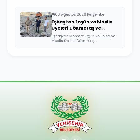
06 Ağustos 2026 Perşembe
Eşbaşkan Ergün ve Meclis
Üyeleri Dökmetaş ve
Üçkuyular Mahallelerini
Eşbaşkan Mehmet Ergün ve Belediye
Ziyaret Etti
Meclis üyeleri Dökmetaş
Mahallesi'nde yürütü...