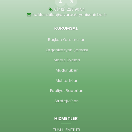
0(412) 228 96 54
halklailiskiler@diyarbakiryenisehir.bel.tr
KURUMSAL
Başkan Yardımcıları
Organizasyon Şeması
Meclis Üyeleri
Müdürlükler
Muhtarlıklar
Faaliyet Raporları
Stratejik Plan
HİZMETLER
TÜM HİZMETLER