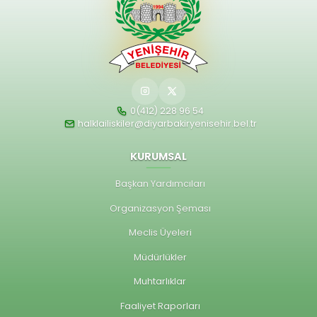
0(412) 228 96 54
halklailiskiler@diyarbakiryenisehir.bel.tr
KURUMSAL
Başkan Yardımcıları
Organizasyon Şeması
Meclis Üyeleri
Müdürlükler
Muhtarlıklar
Faaliyet Raporları