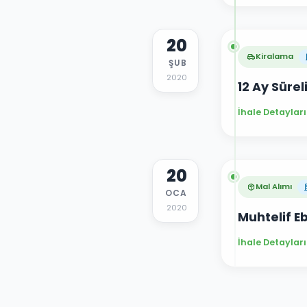
20
Kiralama
ŞUB
2020
12 Ay Sürel
İhale Detayları
20
Mal Alımı
OCA
2020
Muhtelif Eb
İhale Detayları