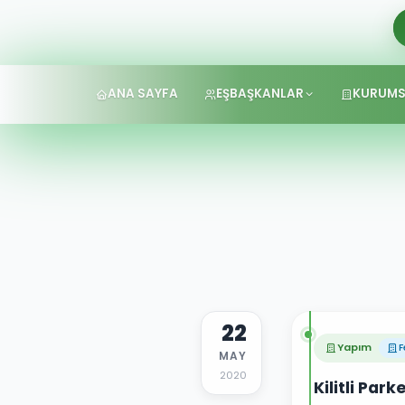
ANA SAYFA
EŞBAŞKANLAR
KURUMS
22
Yapım
F
MAY
2020
Kilitli Par