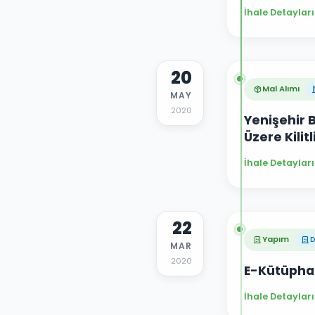
İhale Detayları
20
Mal Alımı
MAY
2020
Yenişehir B
Üzere Kilit
İhale Detayları
22
Yapım
D
MAR
2020
E-Kütüphan
İhale Detayları