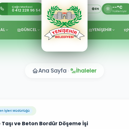
--°C
Çağrı Merkezi
TR
KU
EN
0 412 228 96 54
Yükleniyor
AL
GÜNCEL
YENİŞEHİR
Ana Sayfa
İhaleler
en İşleri Müdürlüğü
ke Taşı ve Beton Bordür Döşeme İşi