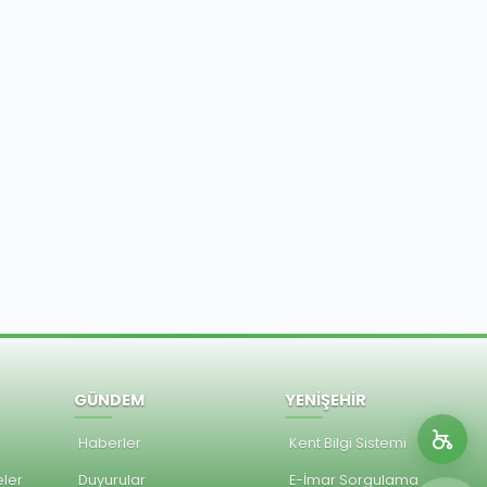
GÜNDEM
YENİŞEHİR
Haberler
Kent Bilgi Sistemi
ler
Duyurular
E-İmar Sorgulama