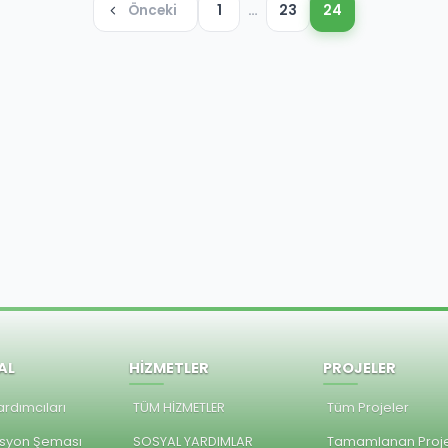
Önceki
1
…
23
24
AL
HİZMETLER
PROJELER
rdımcıları
TÜM HİZMETLER
Tüm Projeler
syon Şeması
SOSYAL YARDIMLAR
Tamamlanan Proje