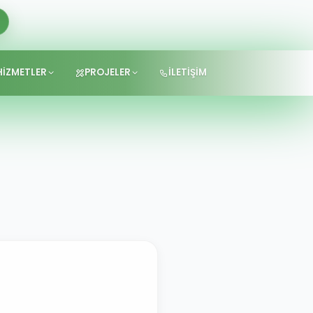
HİZMETLER
PROJELER
İLETİŞİM