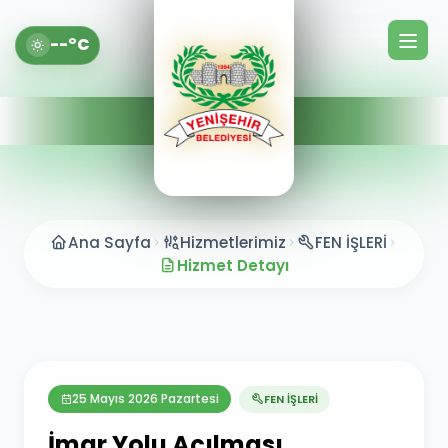
--°C
Ana Sayfa
Hizmetlerimiz
FEN İŞLERİ
Hizmet Detayı
25 Mayıs 2026 Pazartesi
FEN İŞLERİ
İmar Yolu Açılması