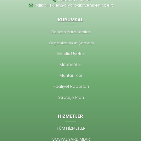
halklailiskiler@diyarbakiryenisehir.bel.tr
KURUMSAL
Başkan Yardımcıları
Organizasyon Şeması
Meclis Üyeleri
Müdürlükler
Muhtarlıklar
Faaliyet Raporları
Stratejik Plan
HİZMETLER
TÜM HİZMETLER
SOSYAL YARDIMLAR