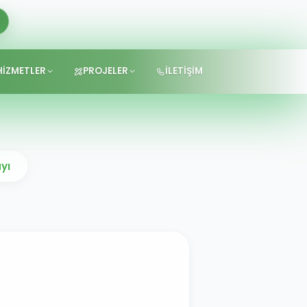
HİZMETLER
PROJELER
İLETİŞİM
yı