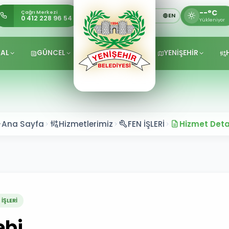
--°C
Çağrı Merkezi
TR
KU
EN
0 412 228 96 54
Yükleniyor
AL
GÜNCEL
YENİŞEHİR
Ana Sayfa
Hizmetlerimiz
FEN İŞLERİ
Hizmet Deta
 İŞLERİ
ebi