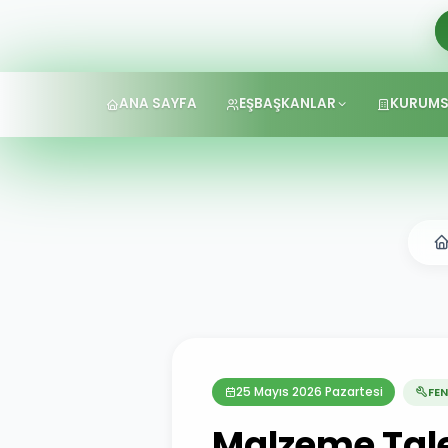
ANA SAYFA
EŞBAŞKANLAR
KURUMS
25 Mayıs 2026 Pazartesi
FEN
Malzeme Tal