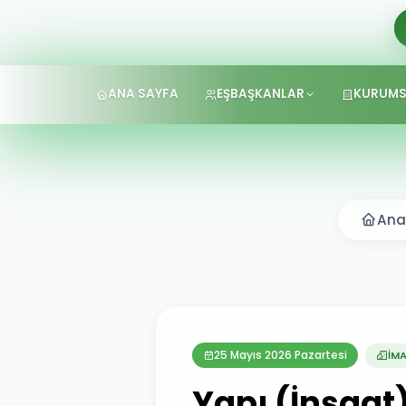
ANA SAYFA
EŞBAŞKANLAR
KURUMS
Ana
25 Mayıs 2026 Pazartesi
İMA
Yapı (İnşaat)