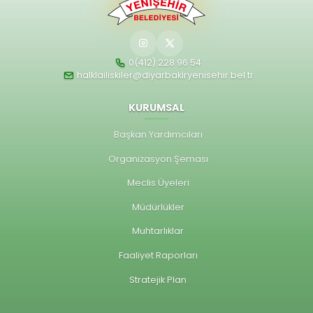
0(412) 228 96 54
halklailiskiler@diyarbakiryenisehir.bel.tr
KURUMSAL
Başkan Yardımcıları
Organizasyon Şeması
Meclis Üyeleri
Müdürlükler
Muhtarlıklar
Faaliyet Raporları
Stratejik Plan