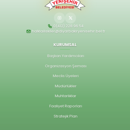
0(412) 228 96 54
halklailiskiler@diyarbakiryenisehir.bel.tr
KURUMSAL
Başkan Yardımcıları
Organizasyon Şeması
Meclis Üyeleri
Müdürlükler
Muhtarlıklar
Faaliyet Raporları
Stratejik Plan