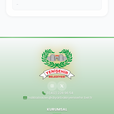
...
0(412) 228 96 54
halklailiskiler@diyarbakiryenisehir.bel.tr
KURUMSAL